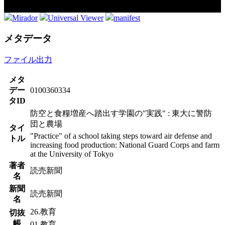
Mirador
Universal Viewer
manifest
メタデータ
ファイル出力
メタ
デー
0100360334
タID
防空と食糧増産へ踏出す学園の"実践" : 東大に警防
団と農場
タイ
"Practice" of a school taking steps toward air defense and
トル
increasing food production: National Guard Corps and farm
at the University of Tokyo
著者
読売新聞
名
新聞
読売新聞
名
26.教育
切抜
帳
01.教育