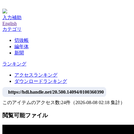
神戸大学附属図書館デジタルアーカイブ
入力補助
English
カテゴリ
切抜帳
編年体
新聞
ランキング
アクセスランキング
ダウンロードランキング
https://hdl.handle.net/20.500.14094/0100360390
このアイテムのアクセス数:
24
件
（
2026-08-08
02:18 集計
）
閲覧可能ファイル