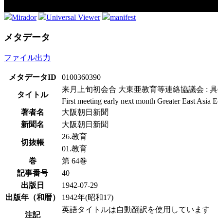
Mirador
Universal Viewer
manifest
メタデータ
ファイル出力
メタデータID
0100360390
来月上旬初会合 大東亜教育等連絡協議会 : 
タイトル
First meeting early next month Greater East Asia E
著者名
大阪朝日新聞
新聞名
大阪朝日新聞
26.教育
切抜帳
01.教育
巻
第 64巻
記事番号
40
出版日
1942-07-29
出版年（和暦）
1942年(昭和17)
英語タイトルは自動翻訳を使用しています
注記