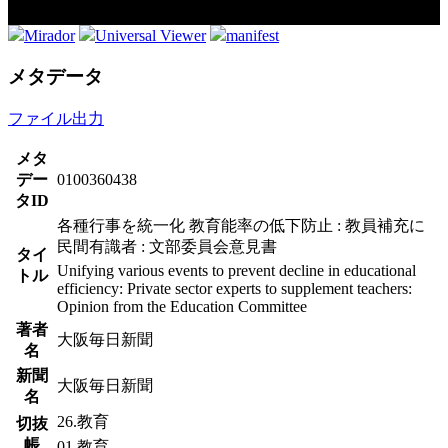
Mirador
Universal Viewer
manifest
メタデータ
ファイル出力
メタ
デー
0100360438
タID
各種行事を統一化 教育能率の低下防止 : 教員補充に
民間有識者 : 文部委員会意見書
タイ
Unifying various events to prevent decline in educational
トル
efficiency: Private sector experts to supplement teachers:
Opinion from the Education Committee
著者
大阪毎日新聞
名
新聞
大阪毎日新聞
名
26.教育
切抜
帳
01.教育