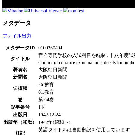
Mirador
Universal Viewer
manifest
メタデータ
ファイル出力
メタデータID
0100360494
官立専門学校の入試科目を統制 : 十八年度
タイトル
Control of entrance examination subjects for public
著者名
大阪朝日新聞
新聞名
大阪朝日新聞
26.教育
切抜帳
01.教育
巻
第 64巻
記事番号
144
出版日
1942-12-24
出版年（和暦）
1942年(昭和17)
英語タイトルは自動翻訳を使用しています
注記