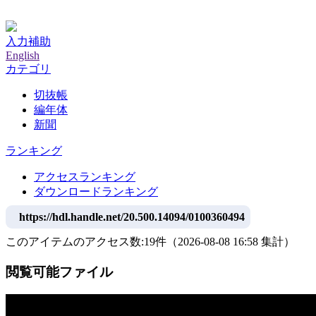
神戸大学附属図書館デジタルアーカイブ
入力補助
English
カテゴリ
切抜帳
編年体
新聞
ランキング
アクセスランキング
ダウンロードランキング
https://hdl.handle.net/20.500.14094/0100360494
このアイテムのアクセス数:
19
件
（
2026-08-08
16:58 集計
）
閲覧可能ファイル