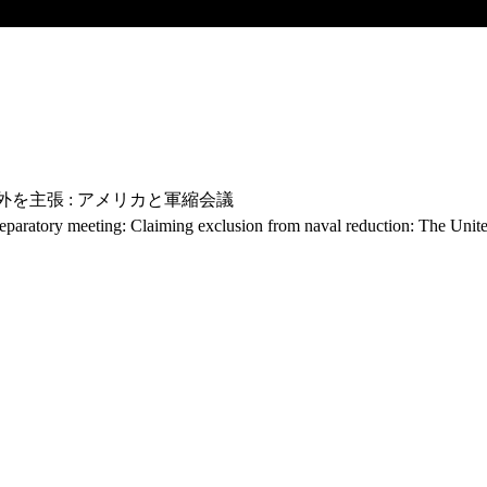
外を主張 : アメリカと軍縮会議
e preparatory meeting: Claiming exclusion from naval reduction: The Un