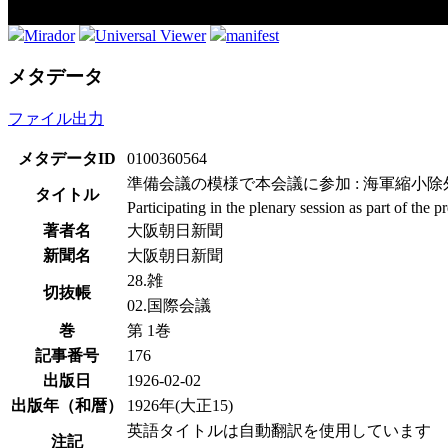
Mirador
Universal Viewer
manifest
メタデータ
ファイル出力
メタデータID
0100360564
準備会議の模様で本会議に参加 : 海軍縮小除
タイトル
Participating in the plenary session as part of th
著者名
大阪朝日新聞
新聞名
大阪朝日新聞
28.雑
切抜帳
02.国際会議
巻
第 1巻
記事番号
176
出版日
1926-02-02
出版年（和暦）
1926年(大正15)
英語タイトルは自動翻訳を使用しています
注記