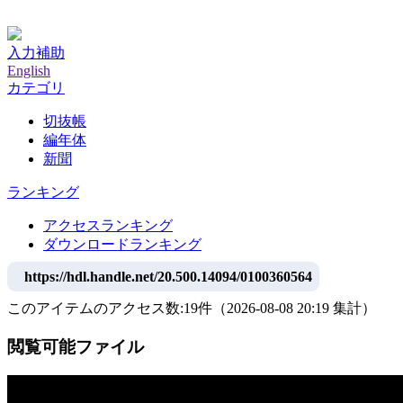
神戸大学附属図書館デジタルアーカイブ
入力補助
English
カテゴリ
切抜帳
編年体
新聞
ランキング
アクセスランキング
ダウンロードランキング
https://hdl.handle.net/20.500.14094/0100360564
このアイテムのアクセス数:
19
件
（
2026-08-08
20:19 集計
）
閲覧可能ファイル