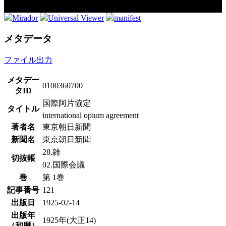
Mirador
Universal Viewer
manifest
メタデータ
ファイル出力
メタデー
0100360700
タID
国際阿片協定
タイトル
international opium agreement
著者名
東京朝日新聞
新聞名
東京朝日新聞
28.雑
切抜帳
02.国際会議
巻
第 1巻
記事番号
121
出版日
1925-02-14
出版年
1925年(大正14)
（和暦）