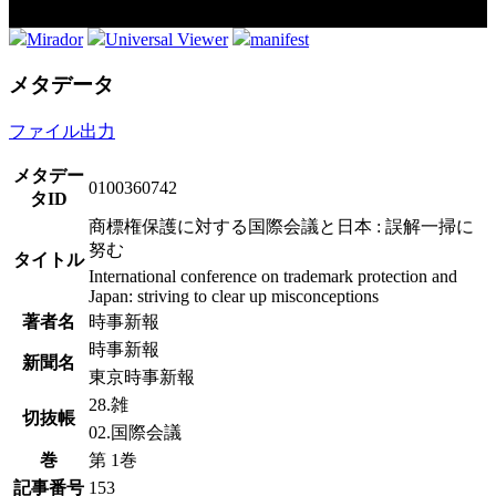
Mirador
Universal Viewer
manifest
メタデータ
ファイル出力
メタデー
0100360742
タID
商標権保護に対する国際会議と日本 : 誤解一掃に
努む
タイトル
International conference on trademark protection and
Japan: striving to clear up misconceptions
著者名
時事新報
時事新報
新聞名
東京時事新報
28.雑
切抜帳
02.国際会議
巻
第 1巻
記事番号
153