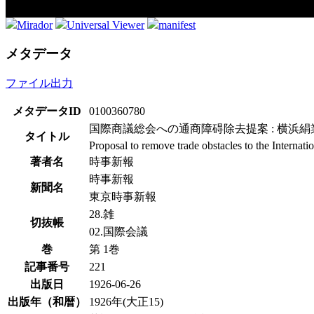
Mirador
Universal Viewer
manifest
メタデータ
ファイル出力
メタデータID
0100360780
国際商議総会への通商障碍除去提案 : 横浜
タイトル
Proposal to remove trade obstacles to the Intern
著者名
時事新報
時事新報
新聞名
東京時事新報
28.雑
切抜帳
02.国際会議
巻
第 1巻
記事番号
221
出版日
1926-06-26
出版年（和暦）
1926年(大正15)