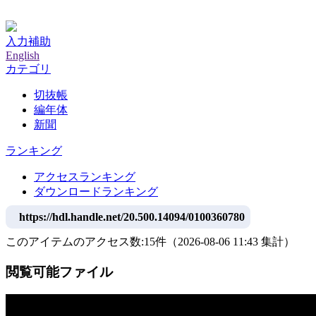
神戸大学附属図書館デジタルアーカイブ
入力補助
English
カテゴリ
切抜帳
編年体
新聞
ランキング
アクセスランキング
ダウンロードランキング
https://hdl.handle.net/20.500.14094/0100360780
このアイテムのアクセス数:
15
件
（
2026-08-06
11:43 集計
）
閲覧可能ファイル