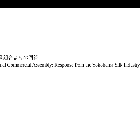
絹業組合よりの回答
ational Commercial Assembly: Response from the Yokohama Silk Industry