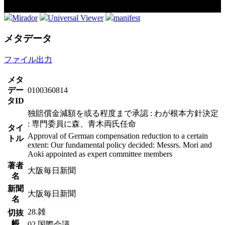
Mirador
Universal Viewer
manifest
メタデータ
ファイル出力
メタ
デー
0100360814
タID
独賠償金減額を或る程度まで承認 : わが根本方針決定
: 専門委員に森、青木両氏任命
タイ
Approval of German compensation reduction to a certain
トル
extent: Our fundamental policy decided: Messrs. Mori and
Aoki appointed as expert committee members
著者
大阪毎日新聞
名
新聞
大阪毎日新聞
名
28.雑
切抜
帳
02.国際会議