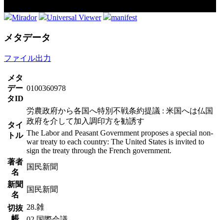
Mirador
Universal Viewer
manifest
メタデータ
ファイル出力
メタ
デー
0100360978
タID
労農政府から各国へ特別不戦条約提議 : 米国へは仏国
政府を介して加入調印方を勧誘す
タイ
The Labor and Peasant Government proposes a special non-
トル
war treaty to each country: The United States is invited to
sign the treaty through the French government.
著者
国民新聞
名
新聞
国民新聞
名
28.雑
切抜
帳
02.国際会議