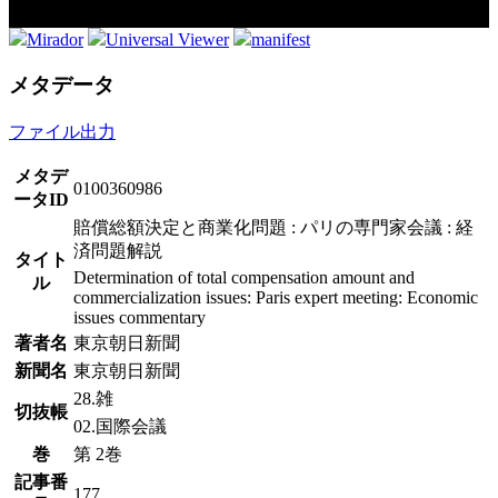
Mirador
Universal Viewer
manifest
メタデータ
ファイル出力
メタデ
0100360986
ータID
賠償総額決定と商業化問題 : パリの専門家会議 : 経
済問題解説
タイト
Determination of total compensation amount and
ル
commercialization issues: Paris expert meeting: Economic
issues commentary
著者名
東京朝日新聞
新聞名
東京朝日新聞
28.雑
切抜帳
02.国際会議
巻
第 2巻
記事番
177