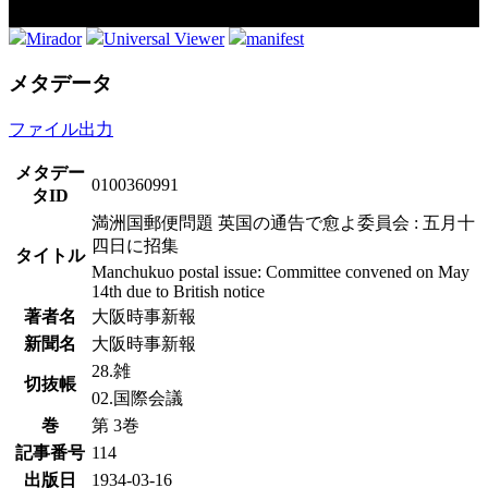
Mirador
Universal Viewer
manifest
メタデータ
ファイル出力
メタデー
0100360991
タID
満洲国郵便問題 英国の通告で愈よ委員会 : 五月十
四日に招集
タイトル
Manchukuo postal issue: Committee convened on May
14th due to British notice
著者名
大阪時事新報
新聞名
大阪時事新報
28.雑
切抜帳
02.国際会議
巻
第 3巻
記事番号
114
出版日
1934-03-16