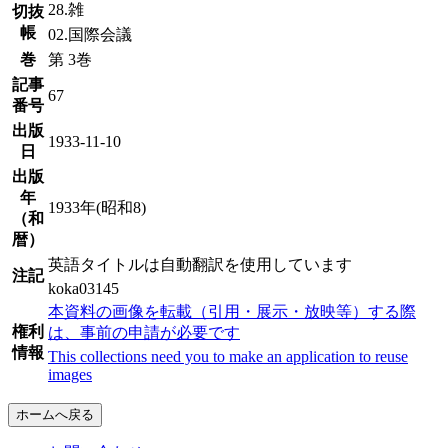
28.雑
切抜
帳
02.国際会議
巻
第 3巻
記事
67
番号
出版
1933-11-10
日
出版
年
1933年(昭和8)
（和
暦）
英語タイトルは自動翻訳を使用しています
注記
koka03145
本資料の画像を転載（引用・展示・放映等）する際
権利
は、事前の申請が必要です
情報
This collections need you to make an application to reuse
images
ホームへ戻る