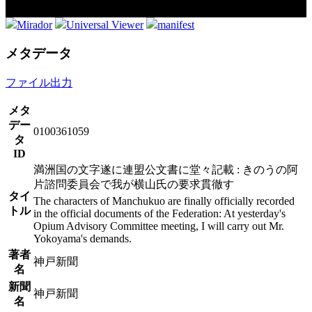
Mirador
Universal Viewer
manifest
メタデータ
ファイル出力
メタ
デー
0100361059
タ
ID
満洲国の文字遂に連盟公文書に堂々記載 : きのうの阿
片諮問委員会で我が横山氏の要求貫徹す
タイ
The characters of Manchukuo are finally officially recorded
トル
in the official documents of the Federation: At yesterday's
Opium Advisory Committee meeting, I will carry out Mr.
Yokoyama's demands.
著者
神戸新聞
名
新聞
神戸新聞
名