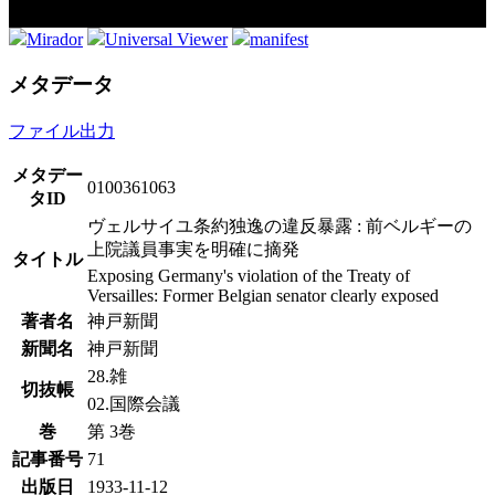
Mirador
Universal Viewer
manifest
メタデータ
ファイル出力
メタデー
0100361063
タID
ヴェルサイユ条約独逸の違反暴露 : 前ベルギーの
上院議員事実を明確に摘発
タイトル
Exposing Germany's violation of the Treaty of
Versailles: Former Belgian senator clearly exposed
著者名
神戸新聞
新聞名
神戸新聞
28.雑
切抜帳
02.国際会議
巻
第 3巻
記事番号
71
出版日
1933-11-12