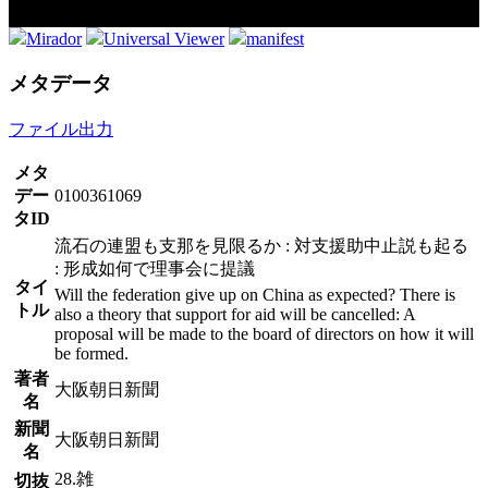
Mirador
Universal Viewer
manifest
メタデータ
ファイル出力
メタ
デー
0100361069
タID
流石の連盟も支那を見限るか : 対支援助中止説も起る
: 形成如何で理事会に提議
タイ
Will the federation give up on China as expected? There is
トル
also a theory that support for aid will be cancelled: A
proposal will be made to the board of directors on how it will
be formed.
著者
大阪朝日新聞
名
新聞
大阪朝日新聞
名
28.雑
切抜