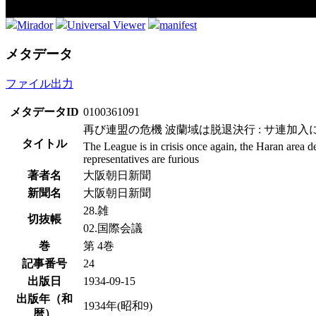
Mirador
Universal Viewer
manifest
メタデータ
ファイル出力
メタデータID
0100361091
再び連盟の危機 波蘭域は脱退決行 : サ連加入
タイトル
The League is in crisis once again, the Haran area de
representatives are furious
著者名
大阪朝日新聞
新聞名
大阪朝日新聞
28.雑
切抜帳
02.国際会議
巻
第 4巻
記事番号
24
出版日
1934-09-15
出版年（和
1934年(昭和9)
暦）