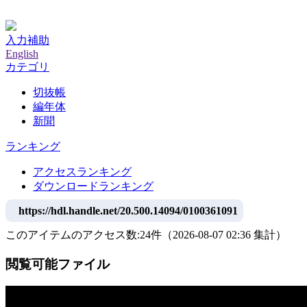
神戸大学附属図書館デジタルアーカイブ
入力補助
English
カテゴリ
切抜帳
編年体
新聞
ランキング
アクセスランキング
ダウンロードランキング
https://hdl.handle.net/20.500.14094/0100361091
このアイテムのアクセス数:
24
件
（
2026-08-07
02:36 集計
）
閲覧可能ファイル