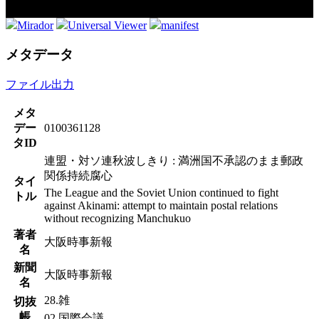
Mirador
Universal Viewer
manifest
メタデータ
ファイル出力
メタ
デー
0100361128
タID
連盟・対ソ連秋波しきり : 満洲国不承認のまま郵政
関係持続腐心
タイ
The League and the Soviet Union continued to fight
トル
against Akinami: attempt to maintain postal relations
without recognizing Manchukuo
著者
大阪時事新報
名
新聞
大阪時事新報
名
28.雑
切抜
帳
02.国際会議