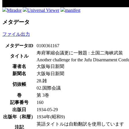
Mirador
Universal Viewer
manifest
メタデータ
ファイル出力
メタデータID
0100361167
寿府軍縮会議更に一難題 : 土国二海峡武装
タイトル
Another challenge for the Jufu Disarmament Conf
著者名
大阪毎日新聞
新聞名
大阪毎日新聞
28.雑
切抜帳
02.国際会議
巻
第 3巻
記事番号
160
出版日
1934-05-29
出版年（和暦）
1934年(昭和9)
英語タイトルは自動翻訳を使用しています
注記