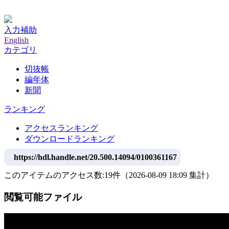
神戸大学附属図書館デジタルアーカイブ
入力補助
English
カテゴリ
切抜帳
編年体
新聞
ランキング
アクセスランキング
ダウンロードランキング
https://hdl.handle.net/20.500.14094/0100361167
このアイテムのアクセス数:
19
件
（
2026-08-09
18:09 集計
）
閲覧可能ファイル