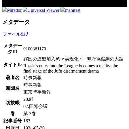
Mirador
Universal Viewer
manifest
メタデータ
ファイル出力
メタデー
0100361170
タID
露国の連盟加入愈々実現化す : 寿府軍縮劇の大詰
タイトル
Russia's entry into the League becomes a reality: the
final stage of the Jufu disarmament drama
著者名
時事新報
時事新報
新聞名
東京時事新報
28.雑
切抜帳
02.国際会議
巻
第 3巻
記事番号
163
出版日
1934-05-30