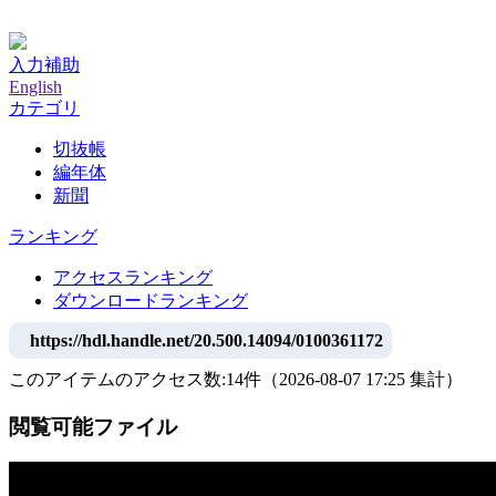
神戸大学附属図書館デジタルアーカイブ
入力補助
English
カテゴリ
切抜帳
編年体
新聞
ランキング
アクセスランキング
ダウンロードランキング
https://hdl.handle.net/20.500.14094/0100361172
このアイテムのアクセス数:
14
件
（
2026-08-07
17:25 集計
）
閲覧可能ファイル