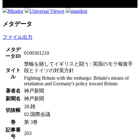
Mirador
Universal Viewer
manifest
メタデータ
ファイル出力
メタデ
0100361210
ータID
禁輸を賭してイギリスと闘う : 英国のモラ報復手
タイト
段とドイツの対英方針
ル
Fighting Britain with the embargo: Britain's means of
retaliation and Germany's policy toward Britain
著者名
神戸新聞
新聞名
神戸新聞
28.雑
切抜帳
02.国際会議
巻
第 3巻
記事番
203
号