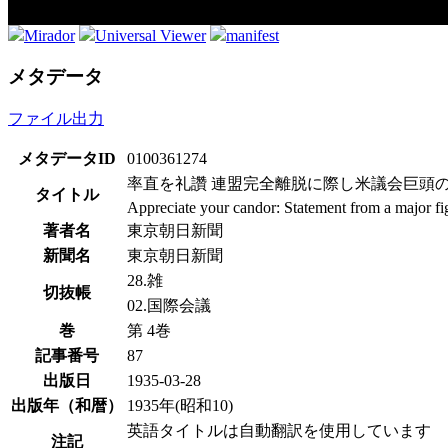
Mirador
Universal Viewer
manifest
メタデータ
ファイル出力
メタデータID
0100361274
率直を礼讚 連盟完全離脱に際し米議会巨頭
タイトル
Appreciate your candor: Statement from a major fi
著者名
東京朝日新聞
新聞名
東京朝日新聞
28.雑
切抜帳
02.国際会議
巻
第 4巻
記事番号
87
出版日
1935-03-28
出版年（和暦）
1935年(昭和10)
英語タイトルは自動翻訳を使用しています
注記