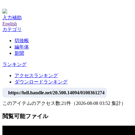
神戸大学附属図書館デジタルアーカイブ
入力補助
English
カテゴリ
切抜帳
編年体
新聞
ランキング
アクセスランキング
ダウンロードランキング
https://hdl.handle.net/20.500.14094/0100361274
このアイテムのアクセス数:
21
件
（
2026-08-08
03:52 集計
）
閲覧可能ファイル