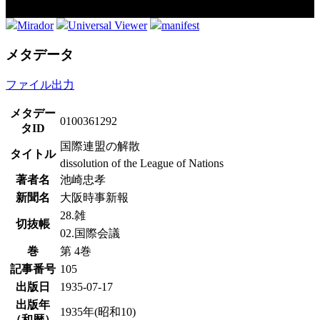
Mirador
Universal Viewer
manifest
メタデータ
ファイル出力
メタデー
0100361292
タID
国際連盟の解散
タイトル
dissolution of the League of Nations
著者名
池崎忠孝
新聞名
大阪時事新報
28.雑
切抜帳
02.国際会議
巻
第 4巻
記事番号
105
出版日
1935-07-17
出版年
1935年(昭和10)
（和暦）