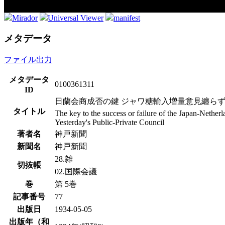
Mirador
Universal Viewer
manifest
メタデータ
ファイル出力
メタデータ
0100361311
ID
日蘭会商成否の鍵 ジャワ糖輸入増量意見纏らず 
タイトル
The key to the success or failure of the Japan-Nether
Yesterday's Public-Private Council
著者名
神戸新聞
新聞名
神戸新聞
28.雑
切抜帳
02.国際会議
巻
第 5巻
記事番号
77
出版日
1934-05-05
出版年（和