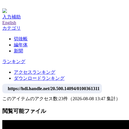
神戸大学附属図書館デジタルアーカイブ
入力補助
English
カテゴリ
切抜帳
編年体
新聞
ランキング
アクセスランキング
ダウンロードランキング
https://hdl.handle.net/20.500.14094/0100361311
このアイテムのアクセス数:
23
件
（
2026-08-08
13:47 集計
）
閲覧可能ファイル