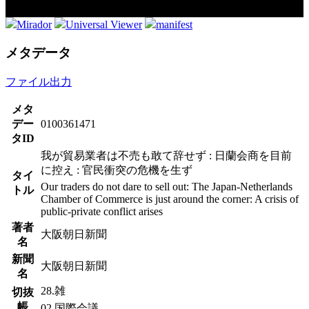
Mirador
Universal Viewer
manifest
メタデータ
ファイル出力
メタ
デー
0100361471
タID
我が貿易業者は不売も敢て辞せず : 日蘭会商を目前
に控え : 官民衝突の危機を生ず
タイ
Our traders do not dare to sell out: The Japan-Netherlands
トル
Chamber of Commerce is just around the corner: A crisis of
public-private conflict arises
著者
大阪朝日新聞
名
新聞
大阪朝日新聞
名
28.雑
切抜
帳
02.国際会議