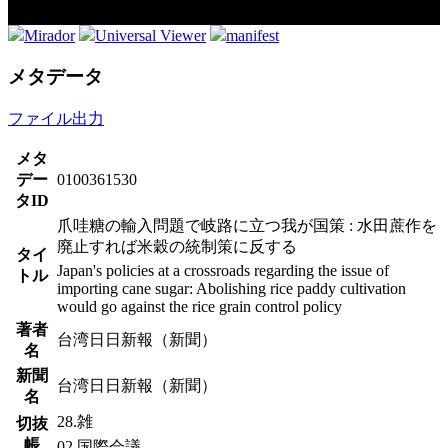
Mirador
Universal Viewer
manifest
メタデータ
ファイル出力
メタ
デー
0100361530
タID
爪哇糖の輸入問題で岐路に立つ我が国策 : 水田蔗作を
廃止すれば米穀の統制策に反する
タイ
Japan's policies at a crossroads regarding the issue of
トル
importing cane sugar: Abolishing rice paddy cultivation
would go against the rice grain control policy
著者
台湾日日新報（新聞）
名
新聞
台湾日日新報（新聞）
名
28.雑
切抜
帳
02.国際会議