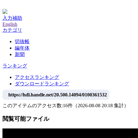
神戸大学附属図書館デジタルアーカイブ
入力補助
English
カテゴリ
切抜帳
編年体
新聞
ランキング
アクセスランキング
ダウンロードランキング
https://hdl.handle.net/20.500.14094/0100361532
このアイテムのアクセス数:
16
件
（
2026-08-08
20:18 集計
）
閲覧可能ファイル