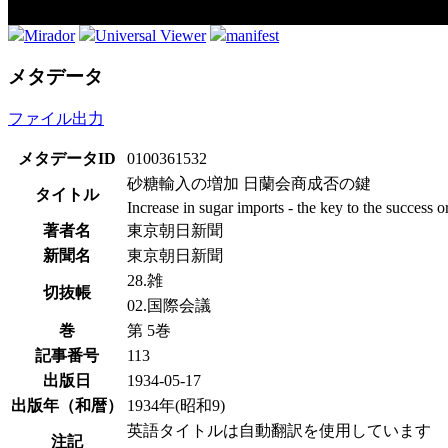
Mirador
Universal Viewer
manifest
メタデータ
ファイル出力
メタデータID
0100361532
砂糖輸入の増加 日蘭会商成否の鍵
タイトル
Increase in sugar imports - the key to the success 
著者名
東京朝日新聞
新聞名
東京朝日新聞
28.雑
切抜帳
02.国際会議
巻
第 5巻
記事番号
113
出版日
1934-05-17
出版年（和暦）
1934年(昭和9)
英語タイトルは自動翻訳を使用しています
注記