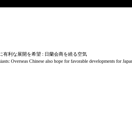
に有利な展開を希望 : 日蘭会商を繞る空気
usiasts: Overseas Chinese also hope for favorable developments for Ja