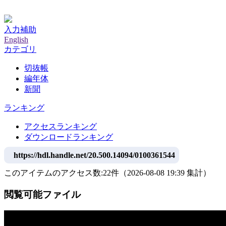
神戸大学附属図書館デジタルアーカイブ
入力補助
English
カテゴリ
切抜帳
編年体
新聞
ランキング
アクセスランキング
ダウンロードランキング
https://hdl.handle.net/20.500.14094/0100361544
このアイテムのアクセス数:
22
件
（
2026-08-08
19:39 集計
）
閲覧可能ファイル