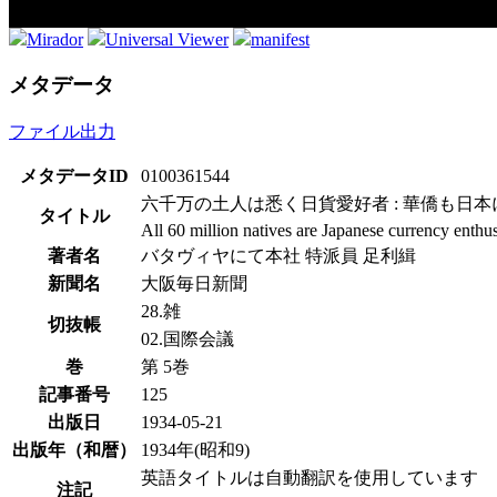
Mirador
Universal Viewer
manifest
メタデータ
ファイル出力
メタデータID
0100361544
六千万の土人は悉く日貨愛好者 : 華僑も日本
タイトル
All 60 million natives are Japanese currency enth
著者名
バタヴィヤにて本社 特派員 足利緝
新聞名
大阪毎日新聞
28.雑
切抜帳
02.国際会議
巻
第 5巻
記事番号
125
出版日
1934-05-21
出版年（和暦）
1934年(昭和9)
英語タイトルは自動翻訳を使用しています
注記