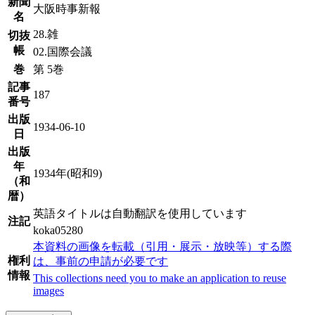
新聞
大阪時事新報
名
28.雑
切抜
帳
02.国際会議
巻
第 5巻
記事
187
番号
出版
1934-06-10
日
出版
年
1934年(昭和9)
（和
暦）
英語タイトルは自動翻訳を使用しています
注記
koka05280
本資料の画像を転載（引用・展示・放映等）する際
権利
は、事前の申請が必要です
情報
This collections need you to make an application to reuse
images