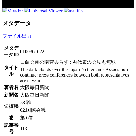
Mirador
Universal Viewer
manifest
メタデータ
ファイル出力
メタデ
0100361622
ータID
日蘭会商の暗雲去らず : 両代表の会見も無駄
タイト
The dark clouds over the Japan-Netherlands Association
ル
continue: press conferences between both representatives
are in vain
著者名
大阪毎日新聞
新聞名
大阪毎日新聞
28.雑
切抜帳
02.国際会議
巻
第 6巻
記事番
113
号