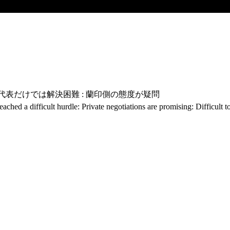
府代表だけでは解決困難 : 蘭印側の態度が疑問
d a difficult hurdle: Private negotiations are promising: Difficult to 