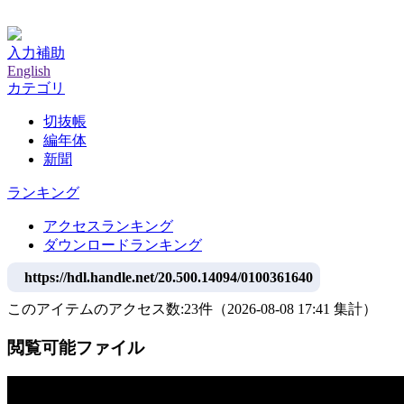
神戸大学附属図書館デジタルアーカイブ
入力補助
English
カテゴリ
切抜帳
編年体
新聞
ランキング
アクセスランキング
ダウンロードランキング
https://hdl.handle.net/20.500.14094/0100361640
このアイテムのアクセス数:
23
件
（
2026-08-08
17:41 集計
）
閲覧可能ファイル