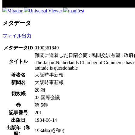
Mirador
Universal Viewer
manifest
メタデータ
ファイル出力
メタデータID
0100361640
難関に逢着した日蘭会商 : 民間交渉有望 : 政
タイトル
The Japan-Netherlands Chamber of Commerce has reache
attitude is questionable
著者名
大阪時事新報
新聞名
大阪時事新報
28.雑
切抜帳
02.国際会議
巻
第 5巻
記事番号
201
出版日
1934-06-14
出版年（和
1934年(昭和9)
暦）