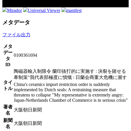
Mirador
Universal Viewer
manifest
メタデータ
ファイル出力
メタ
デー
0100361694
タ
ID
陶磁器輸入制限令 蘭印抜打的に実施す : 決裂を賭せる
牽制策"我代表部極度に憤慨 : 日蘭会商重大危機に瀕す
タイ
China's ceramics import restriction order is suddenly
トル
implemented by Dutch seals: A restraining measure that
threatens to collapse "My representative is extremely angry:
Japan-Netherlands Chamber of Commerce is in serious crisis"
著者
大阪朝日新聞
名
新聞
大阪朝日新聞
名