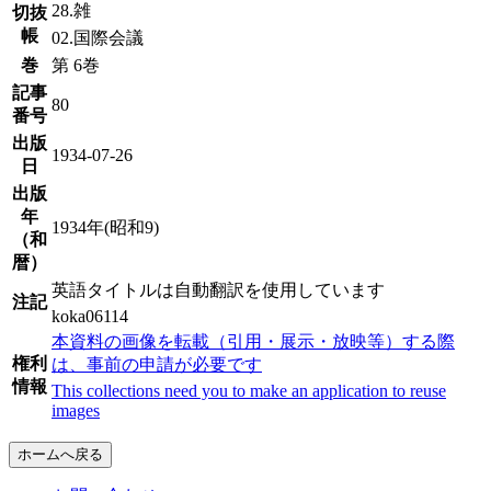
28.雑
切抜
帳
02.国際会議
巻
第 6巻
記事
80
番号
出版
1934-07-26
日
出版
年
1934年(昭和9)
（和
暦）
英語タイトルは自動翻訳を使用しています
注記
koka06114
本資料の画像を転載（引用・展示・放映等）する際
権利
は、事前の申請が必要です
情報
This collections need you to make an application to reuse
images
ホームへ戻る