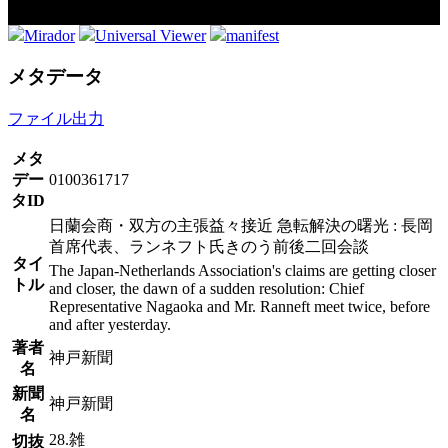
Mirador
Universal Viewer
manifest
メタデータ
ファイル出力
メタ
デー
0100361717
タID
日蘭会商・双方の主張益々接近 急転解決の曙光 : 長岡
首席代表、ランネフト氏きのう前後二回会談
タイ
The Japan-Netherlands Association's claims are getting closer
トル
and closer, the dawn of a sudden resolution: Chief
Representative Nagaoka and Mr. Ranneft meet twice, before
and after yesterday.
著者
神戸新聞
名
新聞
神戸新聞
名
28.雑
切抜