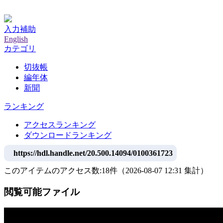
神戸大学附属図書館デジタルアーカイブ
入力補助
English
カテゴリ
切抜帳
編年体
新聞
ランキング
アクセスランキング
ダウンロードランキング
https://hdl.handle.net/20.500.14094/0100361723
このアイテムのアクセス数:
18
件
（
2026-08-07
12:31 集計
）
閲覧可能ファイル