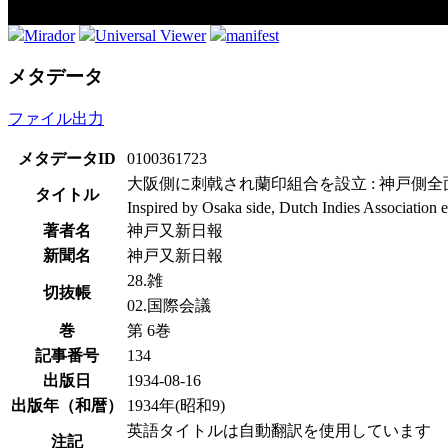
Mirador
Universal Viewer
manifest
メタデータ
ファイル出力
メタデータID
0100361723
大阪側に刺戟され蘭印組合を設立 : 神戸側全
タイトル
Inspired by Osaka side, Dutch Indies Association 
著者名
神戸又新日報
新聞名
神戸又新日報
28.雑
切抜帳
02.国際会議
巻
第 6巻
記事番号
134
出版日
1934-08-16
出版年（和暦）
1934年(昭和9)
英語タイトルは自動翻訳を使用しています
注記