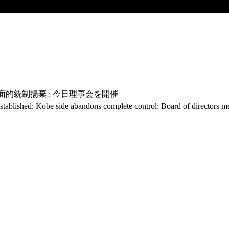
面的統制揚棄 : 今日理事会を開催
established: Kobe side abandons complete control: Board of directors m