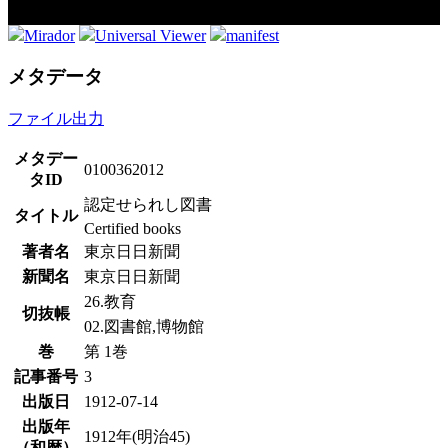
Mirador
Universal Viewer
manifest
メタデータ
ファイル出力
メタデー
0100362012
タID
認定せられし図書
タイトル
Certified books
著者名
東京日日新聞
新聞名
東京日日新聞
26.教育
切抜帳
02.図書館,博物館
巻
第 1巻
記事番号
3
出版日
1912-07-14
出版年
1912年(明治45)
（和暦）