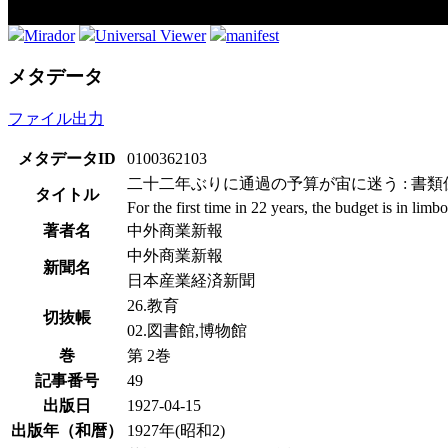
Mirador
Universal Viewer
manifest
メタデータ
ファイル出力
メタデータID
0100362103
二十二年ぶりに通過の予算が宙に迷う : 書
タイトル
For the first time in 22 years, the budget is in li
著者名
中外商業新報
中外商業新報
新聞名
日本産業経済新聞
26.教育
切抜帳
02.図書館,博物館
巻
第 2巻
記事番号
49
出版日
1927-04-15
出版年（和暦）
1927年(昭和2)