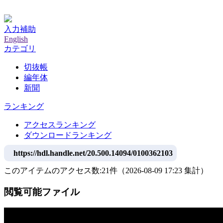
神戸大学附属図書館デジタルアーカイブ
入力補助
English
カテゴリ
切抜帳
編年体
新聞
ランキング
アクセスランキング
ダウンロードランキング
https://hdl.handle.net/20.500.14094/0100362103
このアイテムのアクセス数:
21
件
（
2026-08-09
17:23 集計
）
閲覧可能ファイル