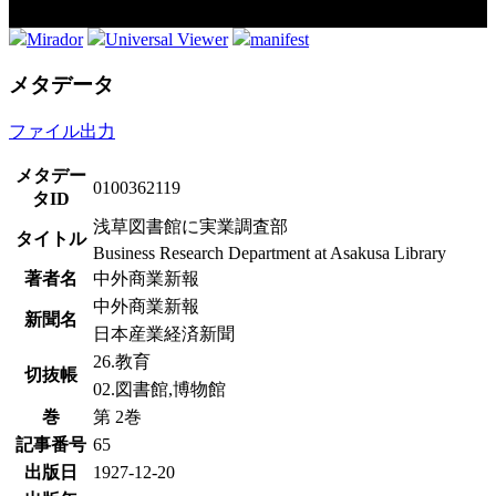
Mirador
Universal Viewer
manifest
メタデータ
ファイル出力
メタデー
0100362119
タID
浅草図書館に実業調査部
タイトル
Business Research Department at Asakusa Library
著者名
中外商業新報
中外商業新報
新聞名
日本産業経済新聞
26.教育
切抜帳
02.図書館,博物館
巻
第 2巻
記事番号
65
出版日
1927-12-20