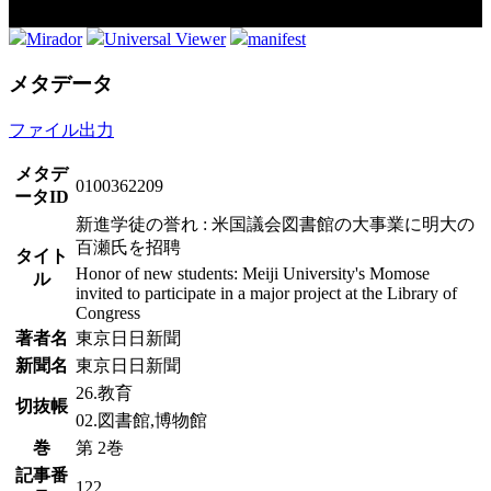
Mirador
Universal Viewer
manifest
メタデータ
ファイル出力
メタデ
0100362209
ータID
新進学徒の誉れ : 米国議会図書館の大事業に明大の
百瀬氏を招聘
タイト
Honor of new students: Meiji University's Momose
ル
invited to participate in a major project at the Library of
Congress
著者名
東京日日新聞
新聞名
東京日日新聞
26.教育
切抜帳
02.図書館,博物館
巻
第 2巻
記事番
122