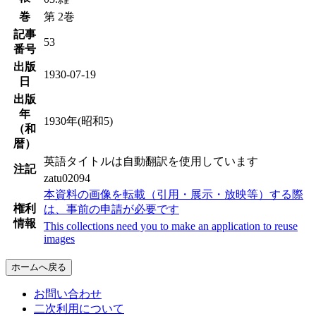
巻
第 2巻
記事
53
番号
出版
1930-07-19
日
出版
年
1930年(昭和5)
（和
暦）
英語タイトルは自動翻訳を使用しています
注記
zatu02094
本資料の画像を転載（引用・展示・放映等）する際
権利
は、事前の申請が必要です
情報
This collections need you to make an application to reuse
images
ホームへ戻る
お問い合わせ
二次利用について