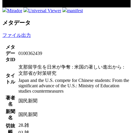
Mirador
Universal Viewer
manifest
メタデータ
ファイル出力
メタ
デー
0100362439
タID
支那留学生を日米が争奪 : 米国の著しい進出から :
文部省が対策研究
タイ
Japan and the U.S. compete for Chinese students: From the
トル
significant advance of the U.S.: Ministry of Education
studies countermeasures
著者
国民新聞
名
新聞
国民新聞
名
28.雑
切抜
帳
03.雑