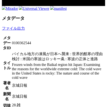
Mirador
Universal Viewer
manifest
メタデータ
ファイル出力
メタ
デー
0100362544
タID
バイカル地方の凍風が日本へ襲来 : 世界的酷寒の理由
検討 : 米国の寒波はロッキー颪 : 寒波の正体と進路
タイ
Frozen winds from the Baikal region hit Japan: Examining
トル
the reasons for the worldwide extreme cold: The cold wave
in the United States is rocky: The nature and course of the
cold wave
著者
京城日報
名
新聞
京城日報
名
28.雑
切抜