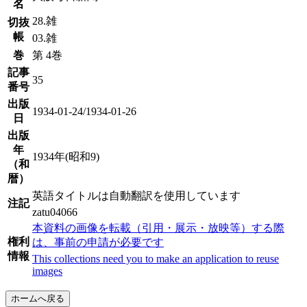
名
28.雑
切抜
帳
03.雑
巻
第 4巻
記事
35
番号
出版
1934-01-24/1934-01-26
日
出版
年
1934年(昭和9)
（和
暦）
英語タイトルは自動翻訳を使用しています
注記
zatu04066
本資料の画像を転載（引用・展示・放映等）する際
権利
は、事前の申請が必要です
情報
This collections need you to make an application to reuse
images
ホームへ戻る