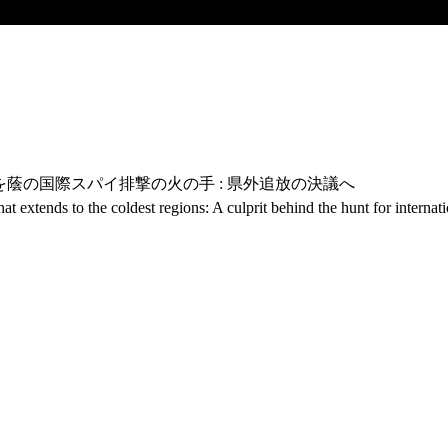
を蔭の国際スパイ排撃の火の手 : 県外追放の決議へ
t extends to the coldest regions: A culprit behind the hunt for internat