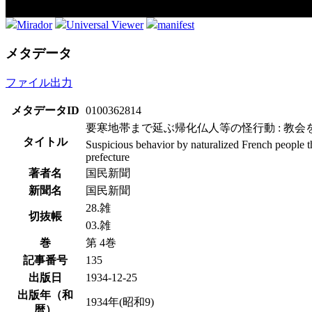
Mirador
Universal Viewer
manifest
メタデータ
ファイル出力
メタデータID
0100362814
要寒地帯まで延ぶ帰化仏人等の怪行動 : 教会
タイトル
Suspicious behavior by naturalized French people tha
prefecture
著者名
国民新聞
新聞名
国民新聞
28.雑
切抜帳
03.雑
巻
第 4巻
記事番号
135
出版日
1934-12-25
出版年（和
1934年(昭和9)
暦）