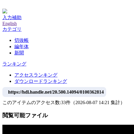
神戸大学附属図書館デジタルアーカイブ
入力補助
English
カテゴリ
切抜帳
編年体
新聞
ランキング
アクセスランキング
ダウンロードランキング
https://hdl.handle.net/20.500.14094/0100362814
このアイテムのアクセス数:
33
件
（
2026-08-07
14:21 集計
）
閲覧可能ファイル