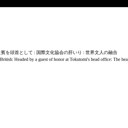
社賓を頭首として : 国際文化協会の肝いり : 世界文人の融合
 British: Headed by a guest of honor at Tokutomi's head office: The hear