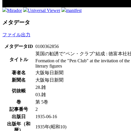
Mirador
Universal Viewer
manifest
メタデータ
ファイル出力
メタデータID
0100362856
英国の勧誘で"ペン・クラブ"結成 : 徳富本社
タイトル
Formation of the "Pen Club" at the invitation of the
literary figures
著者名
大阪毎日新聞
新聞名
大阪毎日新聞
28.雑
切抜帳
03.雑
巻
第 5巻
記事番号
2
出版日
1935-06-16
出版年（和
1935年(昭和10)
暦）