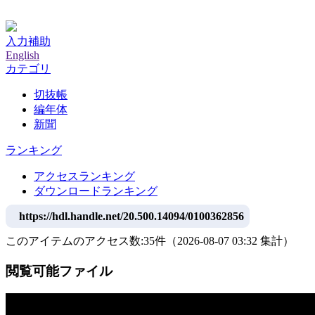
神戸大学附属図書館デジタルアーカイブ
入力補助
English
カテゴリ
切抜帳
編年体
新聞
ランキング
アクセスランキング
ダウンロードランキング
https://hdl.handle.net/20.500.14094/0100362856
このアイテムのアクセス数:
35
件
（
2026-08-07
03:32 集計
）
閲覧可能ファイル