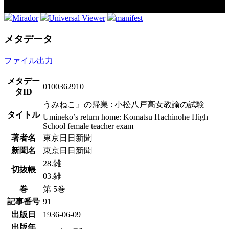
Mirador
Universal Viewer
manifest
メタデータ
ファイル出力
メタデー
0100362910
タID
うみねこ』の帰巣 : 小松八戸高女教諭の試験
タイトル
Umineko’s return home: Komatsu Hachinohe High
School female teacher exam
著者名
東京日日新聞
新聞名
東京日日新聞
28.雑
切抜帳
03.雑
巻
第 5巻
記事番号
91
出版日
1936-06-09
出版年