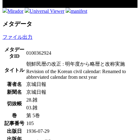
Mirador
Universal Viewer
manifest
メタデータ
ファイル出力
メタデー
0100362924
タID
朝鮮民暦の改正 : 明年度から略暦と改称実施
タイトル
Revision of the Korean civil calendar: Renamed to
abbreviated calendar from next year
著者名
京城日報
新聞名
京城日報
28.雑
切抜帳
03.雑
巻
第 5巻
記事番号
105
出版日
1936-07-29
出版年