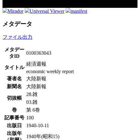
Mirador
Universal Viewer
manifest
メタデータ
ファイル出力
メタデー
0100363043
タID
経済週報
タイトル
economic weekly report
著者名
大陸新報
新聞名
大陸新報
28.雑
切抜帳
03.雑
巻
第 6巻
記事番号
100
出版日
1940-10-11
出版年
1940年(昭和15)
（和暦）