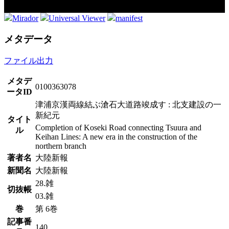
Mirador
Universal Viewer
manifest
メタデータ
ファイル出力
メタデ
0100363078
ータID
津浦京漢両線結ぶ滄石大道路竣成す : 北支建設の一
新紀元
タイト
Completion of Koseki Road connecting Tsuura and
ル
Keihan Lines: A new era in the construction of the
northern branch
著者名
大陸新報
新聞名
大陸新報
28.雑
切抜帳
03.雑
巻
第 6巻
記事番
140