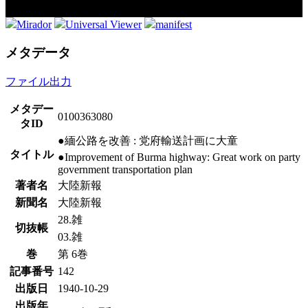
Mirador
Universal Viewer
manifest
メタデータ
ファイル出力
メタデー
0100363080
タID
●緬公路を改善 : 党府輸送計画に大童
タイトル
●Improvement of Burma highway: Great work on party
government transportation plan
著者名
大陸新報
新聞名
大陸新報
28.雑
切抜帳
03.雑
巻
第 6巻
記事番号
142
出版日
1940-10-29
出版年