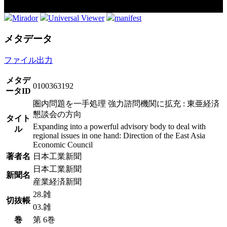
Mirador
Universal Viewer
manifest
メタデータ
ファイル出力
メタデ
0100363192
ータID
圏内問題を一手処理 強力諮問機関に拡充 : 東亜経済
懇談会の方向
タイト
Expanding into a powerful advisory body to deal with
ル
regional issues in one hand: Direction of the East Asia
Economic Council
著者名
日本工業新聞
日本工業新聞
新聞名
産業経済新聞
28.雑
切抜帳
03.雑
巻
第 6巻