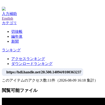
神戸大学附属図書館デジタルアーカイブ
入力補助
English
カテゴリ
切抜帳
編年体
新聞
ランキング
アクセスランキング
ダウンロードランキング
https://hdl.handle.net/20.500.14094/0100363237
このアイテムのアクセス数:
11
件
（
2026-08-09
16:18 集計
）
閲覧可能ファイル